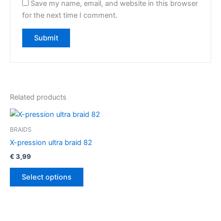
Save my name, email, and website in this browser
for the next time I comment.
Related products
This
product
BRAIDS
has
X-pression ultra braid 82
multiple
€
3,99
variants.
The
Select options
options
may
be
chosen