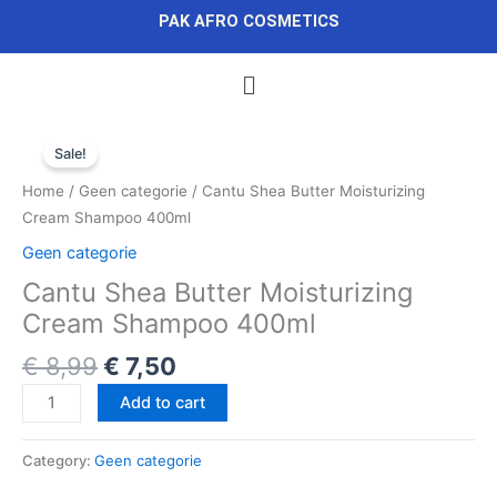
Skip
content
PAK AFRO COSMETICS
to
content
Menu
Original
Current
Cantu
price
price
Sale!
Shea
was:
is:
Butter
Home
/
Geen categorie
/ Cantu Shea Butter Moisturizing
€ 8,99.
€ 7,50.
Moisturizing
Cream Shampoo 400ml
Cream
Geen categorie
Shampoo
Cantu Shea Butter Moisturizing
400ml
quantity
Cream Shampoo 400ml
€
8,99
€
7,50
Add to cart
Category:
Geen categorie