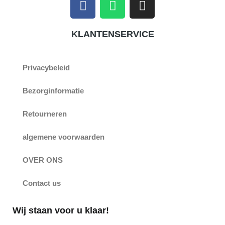
a
h
n
c
a
s
KLANTENSERVICE
e
t
t
b
s
a
o
a
g
Privacybeleid
o
p
r
k
p
a
Bezorginformatie
m
Retourneren
algemene voorwaarden
OVER ONS
Contact us
Wij staan voor u klaar!