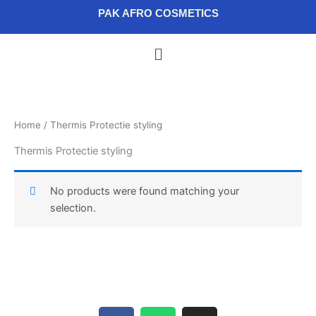
Skip
content
PAK AFRO COSMETICS
to
content
Menu
Home
/ Thermis Protectie styling
Thermis Protectie styling
No products were found matching your
selection.
F
W
I