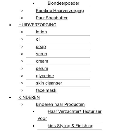
Blondeerpoeder
Keratine Haarverzorging
Puur Sheabutter
HUIDVERZORGING
lotion
oil
soap
scrub
cream
serum
glycerine
skin cleanser
face mask
KINDEREN
kinderen haar Producten
Haar Verzachter/ Texturizer
Voor
kids Styling & Finishing