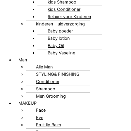
kids Shampoo
kids Conditioner
Relaxer voor Kinderen
kinderen Huidverzorging
Baby poeder
Baby lotion
Baby Oil
Baby Vaseline
Man
Alle Man
STYLING& FINISHING
Conditioner
Shampoo
Men Grooming
MAKEUP
Face
Eye
Fruit lip Balm