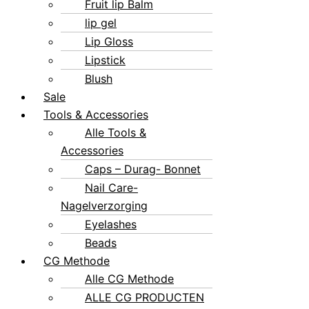
Fruit lip Balm
lip gel
Lip Gloss
Lipstick
Blush
Sale
Tools & Accessories
Alle Tools &
Accessories
Caps – Durag- Bonnet
Nail Care-
Nagelverzorging
Eyelashes
Beads
CG Methode
Alle CG Methode
ALLE CG PRODUCTEN