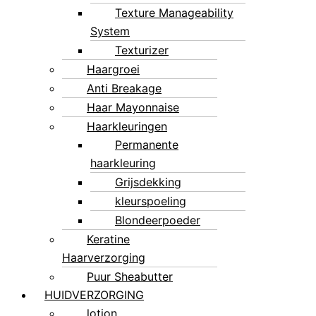
Texture Manageability
System
Texturizer
Haargroei
Anti Breakage
Haar Mayonnaise
Haarkleuringen
Permanente
haarkleuring
Grijsdekking
kleurspoeling
Blondeerpoeder
Keratine
Haarverzorging
Puur Sheabutter
HUIDVERZORGING
lotion