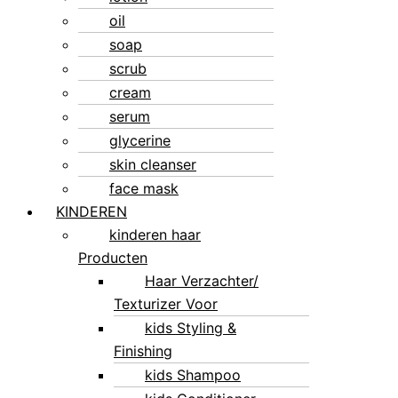
oil
soap
scrub
cream
serum
glycerine
skin cleanser
face mask
KINDEREN
kinderen haar
Producten
Haar Verzachter/
Texturizer Voor
kids Styling &
Finishing
kids Shampoo